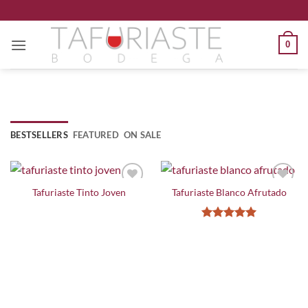
Saltar
al
contenido
0
BESTSELLERS
FEATURED
ON SALE
Tafuriaste Tinto Joven
Tafuriaste Blanco Afrutado
Valorado
con
5
de 5