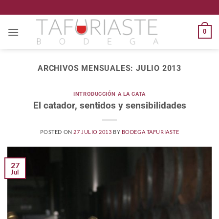
Saltar
al
contenido
0
ARCHIVOS MENSUALES:
JULIO 2013
INTRODUCCIÓN A LA CATA
El catador, sentidos y sensibilidades
POSTED ON
27 JULIO 2013
BY
BODEGA TAFURIASTE
27
Jul