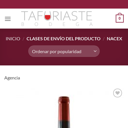
Saltar
al
contenido
0
INICIO
/
CLASES DE ENVÍO DEL PRODUCTO
/
NACEX
Agencia