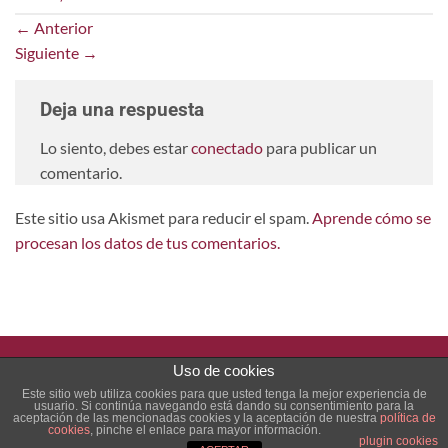
←
Anterior
Siguiente
→
Deja una respuesta
Lo siento, debes estar
conectado
para publicar un
comentario.
Este sitio usa Akismet para reducir el spam.
Aprende cómo se
procesan los datos de tus comentarios.
PayPal
Stripe
Uso de cookies
Este sitio web utiliza cookies para que usted tenga la mejor experiencia de
usuario. Si continúa navegando está dando su consentimiento para la
INICIO
CHECKOUT
CONDICIONES GENERALES
aceptación de las mencionadas cookies y la aceptación de nuestra
política de
cookies
, pinche el enlace para mayor información.
Copyright 2026 ©
Bodega Tafuriaste
plugin cookies