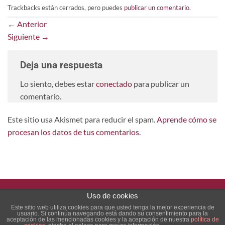
Trackbacks están cerrados, pero puedes
publicar un comentario
.
←
Anterior
Siguiente
→
Deja una respuesta
Lo siento, debes estar
conectado
para publicar un
comentario.
Este sitio usa Akismet para reducir el spam.
Aprende cómo se
procesan los datos de tus comentarios.
Uso de cookies
PayPal
Stripe
Este sitio web utiliza cookies para que usted tenga la mejor experiencia de
usuario. Si continúa navegando está dando su consentimiento para la
INICIO
CHECKOUT
CONDICIONES GENERALES
aceptación de las mencionadas cookies y la aceptación de nuestra
política de