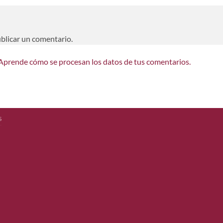
blicar un comentario.
Aprende cómo se procesan los datos de tus comentarios.
S