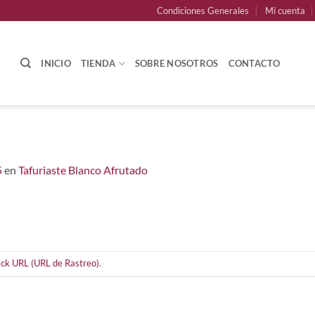
Condiciones Generales
Mi cuenta
INICIO
TIENDA
SOBRE NOSOTROS
CONTACTO
5
en
Tafuriaste Blanco Afrutado
ck URL (URL de Rastreo)
.