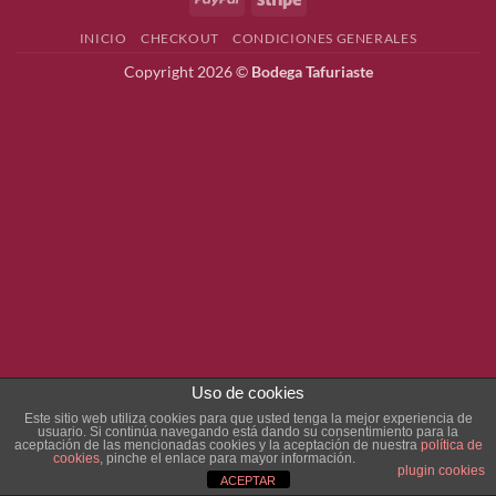
INICIO
CHECKOUT
CONDICIONES GENERALES
Copyright 2026 ©
Bodega Tafuriaste
Uso de cookies
Este sitio web utiliza cookies para que usted tenga la mejor experiencia de
usuario. Si continúa navegando está dando su consentimiento para la
aceptación de las mencionadas cookies y la aceptación de nuestra
política de
cookies
, pinche el enlace para mayor información.
plugin cookies
ACEPTAR